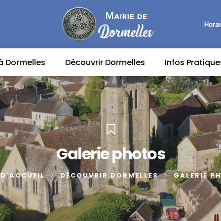
Horai
 à Dormelles
Découvrir Dormelles
Infos Pratique
Galerie photos
 D'ACCUEIL
DÉCOUVRIR DORMELLES
GALERIE P