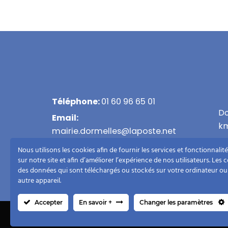
Téléphone:
01 60 96 65 01
Do
Email:
km
mairie.dormelles@laposte.net
Adresse :
14 rue de la Mairie - 77130
Nous utilisons les cookies afin de fournir les services et fonctionnali
sur notre site et afin d’améliorer l’expérience de nos utilisateurs. Les 
DORMELLES
des données qui sont téléchargés ou stockés sur votre ordinateur ou
autre appareil.
Accepter
En savoir +
Changer les paramètres
Copyrigh