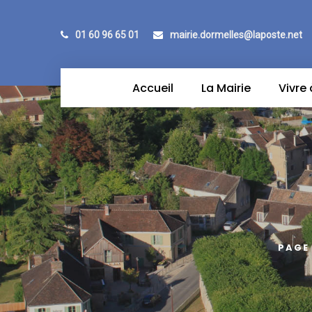
01 60 96 65 01
mairie.dormelles@laposte.net
Accueil
La Mairie
Vivre
PAGE