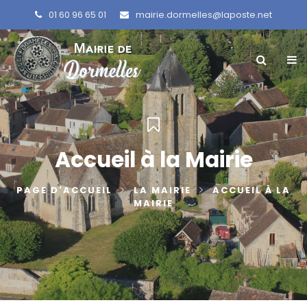
01 60 96 65 01
mairie.dormelles@laposte.net
Accueil à la Mairie
PAGE D'ACCUEIL
LA MAIRIE
ACCUEIL À LA
MAIRIE