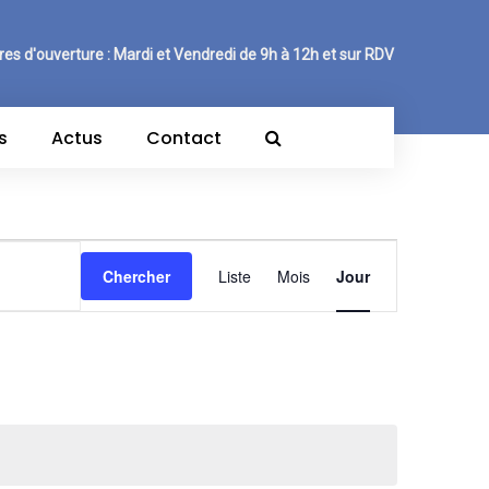
res d'ouverture : Mardi et Vendredi de 9h à 12h et sur RDV
s
Actus
Contact
Navigation
Chercher
Liste
Mois
Jour
de
vues
Évènement