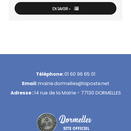
EN SAVOIR +
Téléphone:
01 60 96 65 01
Email:
mairie.dormelles@laposte.net
Adresse :
14 rue de la Mairie - 77130 DORMELLES